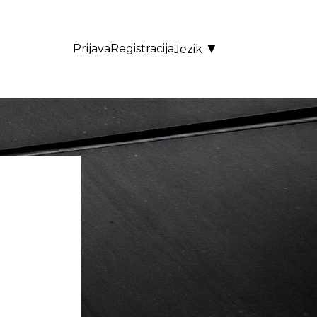
▼
Prijava
Registracija
Jezik