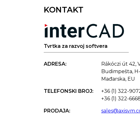
KONTAKT
Tvrtka za razvoj softvera
ADRESA:
Rákóczi út 42, V
Budimpešta, H
Mađarska, EU
TELEFONSKI BROJ:
+36 (1) 322-907
+36 (1) 322-666
PRODAJA:
sales@axisvm.