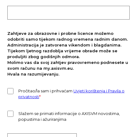
Zahtjeve za obrazovne i probne licence možemo
odobriti samo tijekom radnog vremena radnim danom.
Administracija je zatvorena vikendom i blagdanima.
Tijekom ljetnog razdoblja vrijeme obrade može se
produljiti zbog godišnjih odmora.
Molimo vas da svoj zahtjev pravovremeno podnesete u
svom računu na my.axisvm.eu.
Hvala na razumijevanju.
Pročitao/la sam i prihvaćam
Uvjeti korištenja i Pravila o
privatnosti
*
Slažem se primati informacije o AXISVM novostima,
popustima i ažuriranjima